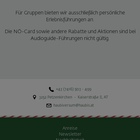
Für Gruppen bieten wir ausschließlich persönliche
Erlebnisführungen an.
Die NÖ-Card sowie andere Rabatte und Aktionen sind bei
Audioguide-Führungen nicht gültig.
+43 (7416) 503 - 499
3252
Petzenkirchen
-
Kaiserstraße 8
,
AT
haubiversum@haubis.at
Anreise
Newsletter