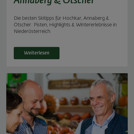
Annaberg & Ötscher
Die besten Skitipps für Hochkar, Annaberg &
Ötscher: Pisten, Highlights & Wintererlebnisse in
Niederösterreich.
Weiterlesen: Fit durch den Winter: Skifahren & Wi
Weiterlesen