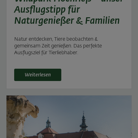
Ausflugstipp für
Naturgenießer & Familien
Natur entdecken, Tiere beobachten &
gemeinsam Zeit genießen. Das perfekte
Ausflugsziel für Tierliebhaber.
Weiterlesen: Wildpark Hochrieß – unser Ausflugsti
Weiterlesen