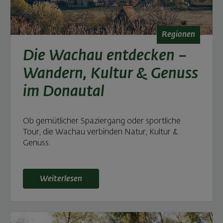
Regionen
Die Wachau entdecken –
Wandern, Kultur & Genuss
im Donautal
Ob gemütlicher Spaziergang oder sportliche
Tour, die Wachau verbinden Natur, Kultur &
Genuss.
Weiterlesen: Die Wachau entdecken – Wandern, Ku
Weiterlesen