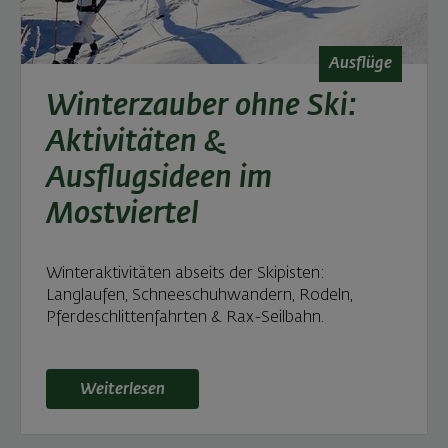
Ausflüge
Winterzauber ohne Ski:
Aktivitäten &
Ausflugsideen im
Mostviertel
Winteraktivitäten abseits der Skipisten:
Langlaufen, Schneeschuhwandern, Rodeln,
Pferdeschlittenfahrten & Rax-Seilbahn.
Weiterlesen: Winterzauber ohne Ski: Aktivitäten &
Weiterlesen