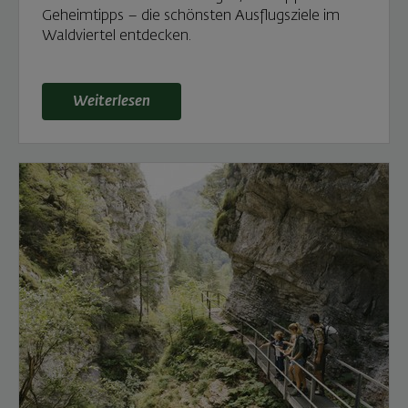
Geheimtipps – die schönsten Ausflugsziele im
Waldviertel entdecken.
Weiterlesen: Entdecke die schönsten Ausflugsziele 
Weiterlesen