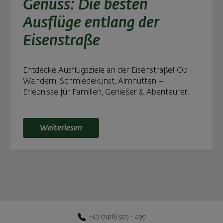
Genuss: Die besten
Ausflüge entlang der
Eisenstraße
Entdecke Ausflugsziele an der Eisenstraße! Ob
Wandern, Schmiedekunst, Almhütten –
Erlebnisse für Familien, Genießer & Abenteurer.
Weiterlesen: Von Schmieden, Bergen & Genuss: Die 
Weiterlesen
+43 (7416) 503 - 499