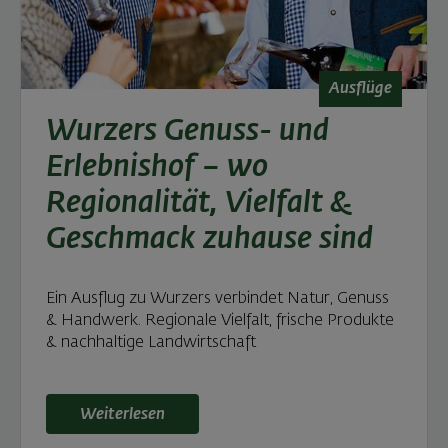
Ausflüge
Wurzers Genuss- und
Erlebnishof – wo
Regionalität, Vielfalt &
Geschmack zuhause sind
Ein Ausflug zu Wurzers verbindet Natur, Genuss
& Handwerk. Regionale Vielfalt, frische Produkte
& nachhaltige Landwirtschaft
Weiterlesen: Wurzers Genuss- und Erlebnishof – wo
Weiterlesen