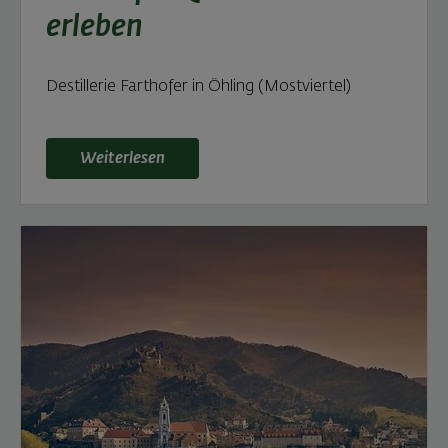
erleben
Destillerie Farthofer in Öhling (Mostviertel)
Weiterlesen: Ausflugsziel im Mostviertel: Destilleri
Weiterlesen