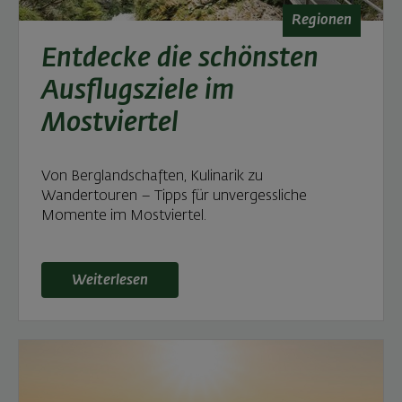
Regionen
Entdecke die schönsten
Ausflugsziele im
Mostviertel
Von Berglandschaften, Kulinarik zu
Wandertouren – Tipps für unvergessliche
Momente im Mostviertel.
Weiterlesen: Entdecke die schönsten Ausflugsziele 
Weiterlesen