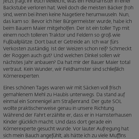
Jetzt fragt ihr euch vielleicht, was ein Feldhamster in einer
Backstube verloren hat. Weil doch die meisten Bäcker froh
sind, wenn bei ihnen keine Nagetiere herumwuseln. Nun,
das kam so: Bevor ich hier Bürgermeister wurde, habe ich
beim Bauern Maier mitgeholfen. Der ist ein toller Typ mit
einem noch tolleren Traktor und Feldern so groß wie
Fußballplätze. Dort baut er Getreide an. Ich war fürs
Verkosten zuständig. Ist der Weizen schon reif? Schmeckt
der Roggen auch gut? Und welchen Dinkel sollen wir
nächstes Jahr anbauen? Da hat mir der Bauer Maier total
vertraut. Kein Wunder, wir Feldhamster sind schließlich
Körnerexperten.
Eines schönen Tages waren wir mit Säcken voll frisch
gemahlenem Mehl zu Haubis unterwegs. Da stand auf
einmal ein Sonnenigel am Straßenrand. Der gute SOL
wollte praktischerweise genau in unsere Richtung.
Während der Fahrt erzählte er, dass er in Hamsterhausen
Kinder glücklich macht. Und dass dort gerade ein
Körnerexperte gesucht wurde. Vor lauter Aufregung hat
sich mein Bauch angefühlt, als hätte ich zu viele Muffins