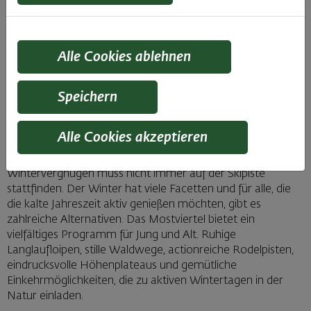
Alle Cookies ablehnen
(c)_Fred_Lindmoser_
Speichern
Winteraktivitäten abseits der Skipisten: Langlaufen,
Schneeschuhwandern, Rodeln, Pferdeschlittenfahrten &
Alle Cookies akzeptieren
Rax-Seilbahn.
Wintervergnügen muss nicht immer auf der Skipiste
stattfinden. Der Winter hat viele Facetten und für alle, die
die kalte Jahreszeit aktiv genießen möchten, gibt es
zahlreiche Alternativen. Das Mostviertel bietet ein
vielfältiges Programm für Jung und Alt. Ruhige
Langlaufloipen, stille Waldwege, actionreiche Rodelpisten,
eindrucksvolle Höhenplateaus und gemütliche
Einkehrmöglichkeiten, die zu aktiven Wintertagen in der
Natur einladen.