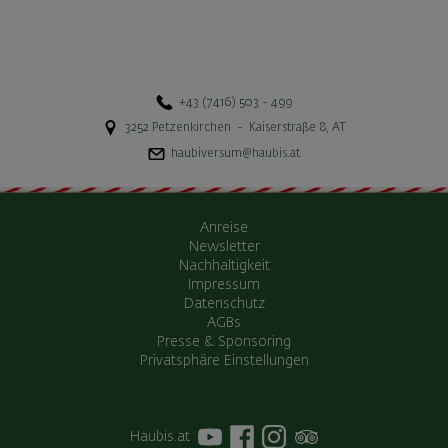
+43 (7416) 503 - 499
3252
Petzenkirchen
-
Kaiserstraße 8
,
AT
haubiversum@haubis.at
Anreise
Newsletter
Nachhaltigkeit
Impressum
Datenschutz
AGBs
Presse & Sponsoring
Privatsphäre Einstellungen
Haubis.at