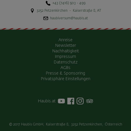
+43 (7416) 503 - 499
3252
Petzenkirchen
-
Kaiserstraße 8
,
AT
haubiversum@haubis.at
Anreise
Newsletter
Nachhaltigkeit
Impressum
Datenschutz
AGBs
Presse & Sponsoring
Privatsphäre Einstellungen
Haubis.at
© 2017
Haubis GmbH
,
Kaiserstraße 8
,
3252
Petzenkirchen
,
Österreich