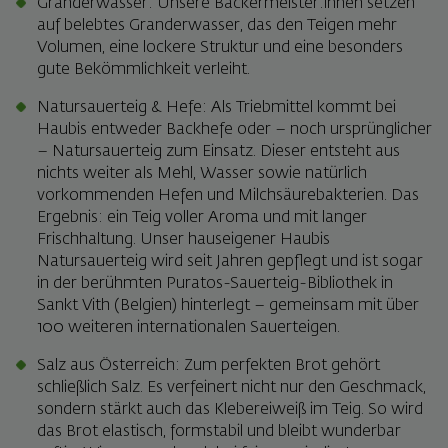
Granderwasser: Unsere Bäckermeister:innen setzen
auf belebtes Granderwasser, das den Teigen mehr
Volumen, eine lockere Struktur und eine besonders
gute Bekömmlichkeit verleiht.
Natursauerteig & Hefe: Als Triebmittel kommt bei
Haubis entweder Backhefe oder – noch ursprünglicher
– Natursauerteig zum Einsatz. Dieser entsteht aus
nichts weiter als Mehl, Wasser sowie natürlich
vorkommenden Hefen und Milchsäurebakterien. Das
Ergebnis: ein Teig voller Aroma und mit langer
Frischhaltung. Unser hauseigener Haubis
Natursauerteig wird seit Jahren gepflegt und ist sogar
in der berühmten Puratos-Sauerteig-Bibliothek in
Sankt Vith (Belgien) hinterlegt – gemeinsam mit über
100 weiteren internationalen Sauerteigen.
Salz aus Österreich: Zum perfekten Brot gehört
schließlich Salz. Es verfeinert nicht nur den Geschmack,
sondern stärkt auch das Klebereiweiß im Teig. So wird
das Brot elastisch, formstabil und bleibt wunderbar