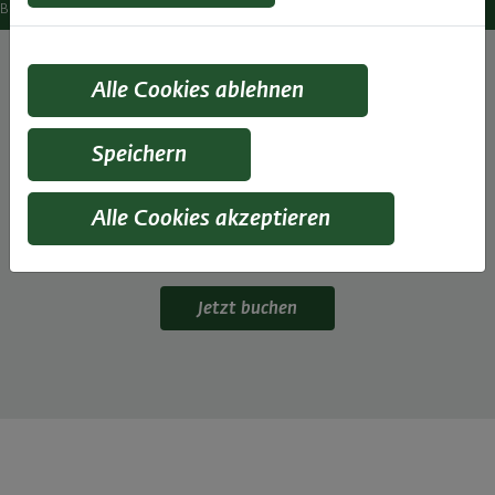
Brot & Sauerteigkurs
Alle Cookies ablehnen
Wenn es nach frisch gebackenem Brot
Speichern
duftet
Selber Brot backen ist eine Erfahrung, die jeder Back-
Alle Cookies akzeptieren
Begeisterte einmal machen sollte. Und danach
wahrscheinlich immer wieder von Neuem machen will!
Jetzt buchen